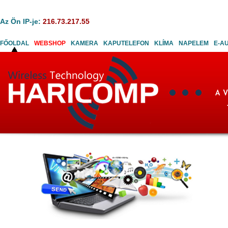
Az Ön IP-je:
216.73.217.55
FŐOLDAL
WEBSHOP
KAMERA
KAPUTELEFON
KLÍMA
NAPELEM
E-A