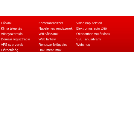
Főoldal
Kamerarendszer
Video kaputelefon
Klíma telepítés
Napelemes rendszerek
Elektromos autó töltő
Villanyszerelés
Wifi hálózatok
Okosotthon vezérlések
Domain regisztráció
Web tárhely
SSL Tanúsítvány
VPS szerverek
Rendszerfelügyelet
Webshop
Elérhetőség
Dokumentumok