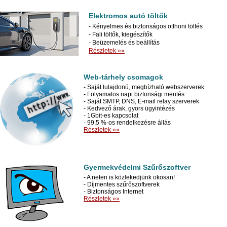
Elektromos autó töltők
- Kényelmes és biztonságos otthoni töltés
- Fali töltők, kiegészítők
- Beüzemelés és beállítás
Részletek »»
Web-tárhely csomagok
- Saját tulajdonú, megbízható webszerverek
- Folyamatos napi biztonsági mentés
- Saját SMTP, DNS, E-mail relay szerverek
- Kedvező árak, gyors ügyintézés
- 1Gbit-es kapcsolat
- 99,5 %-os rendelkezésre állás
Részletek »»
Gyermekvédelmi Szűrőszoftver
- A neten is közlekedjünk okosan!
- Díjmentes szűrőszoftverek
- Biztonságos Internet
Részletek »»