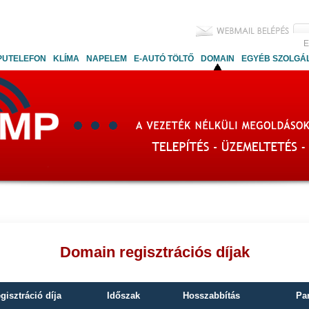
E
PUTELEFON
KLÍMA
NAPELEM
E-AUTÓ TÖLTŐ
DOMAIN
EGYÉB SZOLGÁ
Domain regisztrációs díjak
gisztráció díja
Időszak
Hosszabbítás
Par