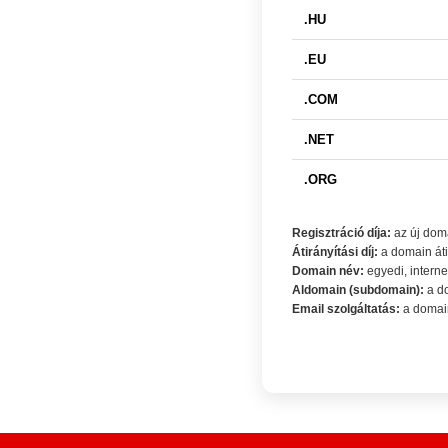
.HU
.EU
.COM
.NET
.ORG
Regisztráció díja:
az új doma
Átirányítási díj:
a domain áti
Domain név:
egyedi, interne
Aldomain (subdomain):
a do
Email szolgáltatás:
a domain