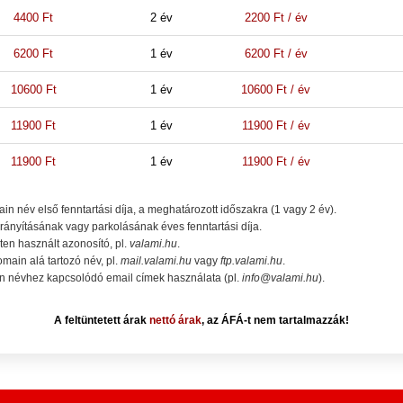
4400 Ft
2 év
2200 Ft / év
6200 Ft
1 év
6200 Ft / év
10600 Ft
1 év
10600 Ft / év
11900 Ft
1 év
11900 Ft / év
11900 Ft
1 év
11900 Ft / év
in név első fenntartási díja, a meghatározott időszakra (1 vagy 2 év).
rányításának vagy parkolásának éves fenntartási díja.
ten használt azonosító, pl.
valami.hu
.
main alá tartozó név, pl.
mail.valami.hu
vagy
ftp.valami.hu
.
 névhez kapcsolódó email címek használata (pl.
info@valami.hu
).
A feltüntetett árak
nettó árak
, az ÁFÁ-t nem tartalmazzák!