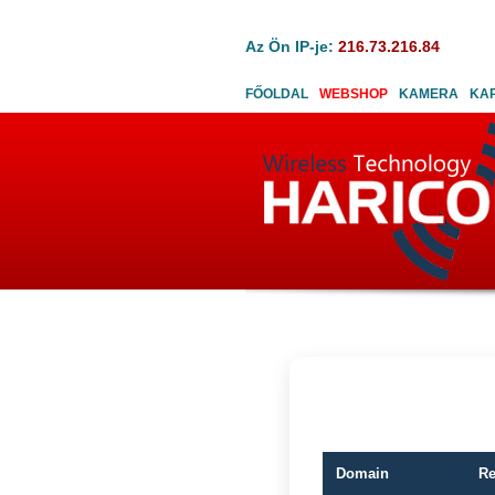
Az Ön IP-je:
216.73.216.84
FŐOLDAL
WEBSHOP
KAMERA
KA
Domain
Re