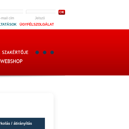
-mail cím
Jelszó
LTATÁSOK
ÜGYFÉLSZOLGÁLAT
kolás / átirányítás