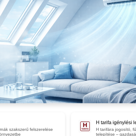
H tarifa igénylési 
klímák szakszerű felszerelése
H tarifára jogosító, f
környezetbe
telepítése – gazdas