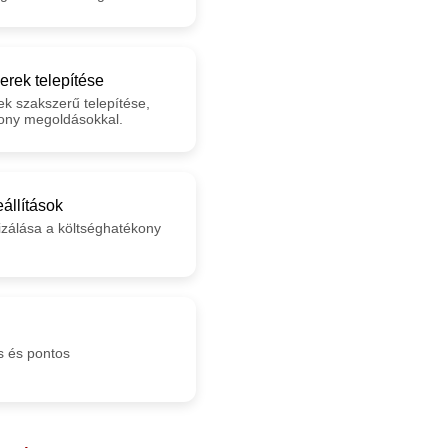
erek telepítése
ek szakszerű telepítése,
ony megoldásokkal.
állítások
izálása a költséghatékony
 és pontos