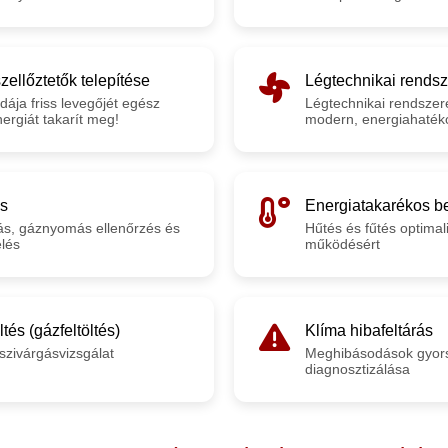
ellőztetők telepítése
Légtechnikai rendsz
dája friss levegőjét egész
Légtechnikai rendszer
ergiát takarít meg!
modern, energiahaték
ás
Energiatakarékos be
ítás, gáznyomás ellenőrzés és
Hűtés és fűtés optimal
elés
működésért
tés (gázfeltöltés)
Klíma hibafeltárás
zivárgásvizsgálat
Meghibásodások gyors
diagnosztizálása