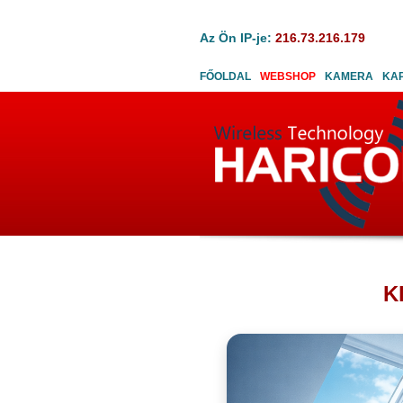
Az Ön IP-je:
216.73.216.179
FŐOLDAL
WEBSHOP
KAMERA
KA
K