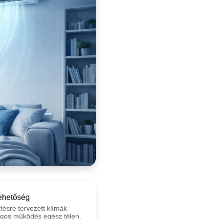
lehetőség
űtésre tervezett klímák
ágos működés egész télen.