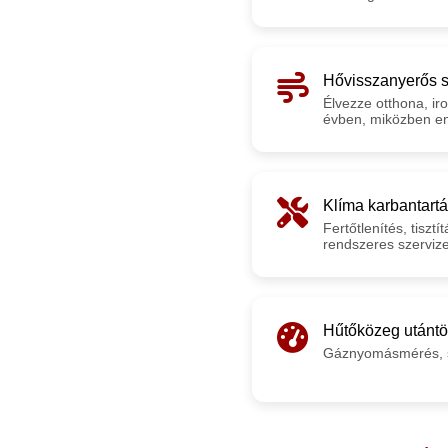
Hővisszanyerős sz
Élvezze otthona, iro
évben, miközben en
Klíma karbantart
Fertőtlenítés, tiszt
rendszeres szerviz
Hűtőközeg utántöl
Gáznyomásmérés, s