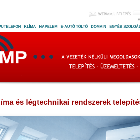
E
PUTELEFON
KLÍMA
NAPELEM
E-AUTÓ TÖLTŐ
DOMAIN
EGYÉB SZOLGÁ
líma és légtechnikai rendszerek telepíté