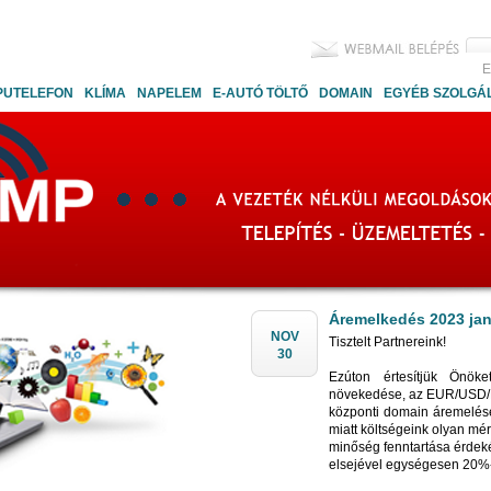
E
PUTELEFON
KLÍMA
NAPELEM
E-AUTÓ TÖLTŐ
DOMAIN
EGYÉB SZOLGÁ
Áremelkedés 2023 ja
NOV
Tisztelt Partnereink!
30
Ezúton értesítjük Önöke
növekedése, az EUR/USD/H
központi domain áremelése
miatt költségeink olyan m
minőség fenntartása érdeké
elsejével egységesen 20%