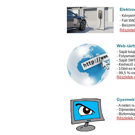
Elektro
- Kényelm
- Fali töl
- Beüzeme
Részlete
Web-tár
- Saját tu
- Folyamat
- Saját SM
- Kedvező 
- 1Gbit-es 
- 99,5 %-o
Részletek 
Gyermekv
- A neten i
- Díjmente
- Biztonság
Részletek 