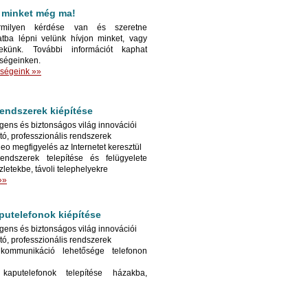
 minket még ma!
milyen kérdése van és szeretne
atba lépni velünk hívjon minket, vagy
ekünk. További információt kaphat
őségeinken.
őségeink »»
endszerek kiépítése
ligens és biztonságos világ innovációi
tó, professzionális rendszerek
deo megfigyelés az Internetet keresztül
endszerek telepítése és felügyelete
letekbe, távoli telephelyekre
»»
putelefonok kiépítése
ligens és biztonságos világ innovációi
tó, professzionális rendszerek
kommunikáció lehetősége telefonon
aputelefonok telepítése házakba,