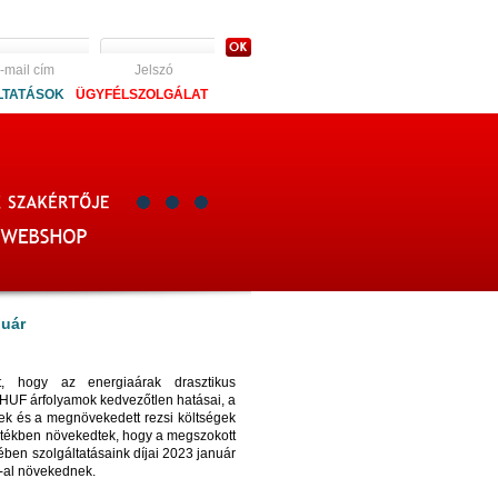
-mail cím
Jelszó
LTATÁSOK
ÜGYFÉLSZOLGÁLAT
nuár
t, hogy az energiaárak drasztikus
UF árfolyamok kedvezőtlen hatásai, a
k és a megnövekedett rezsi költségek
értékben növekedtek, hogy a megszokott
ben szolgáltatásaink díjai 2023 január
-al növekednek.