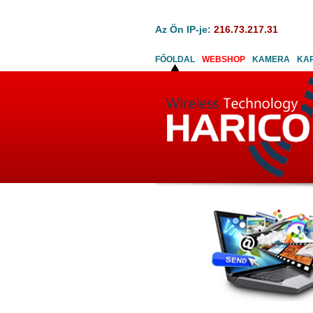
Az Ön IP-je:
216.73.217.31
FŐOLDAL
WEBSHOP
KAMERA
KA