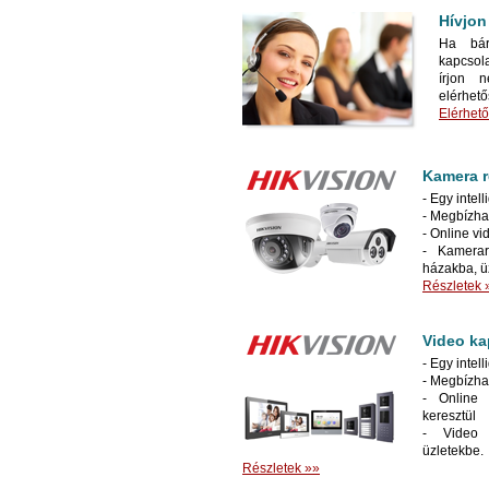
Hívjon
Ha bár
kapcsol
írjon n
elérhet
Elérhet
Kamera r
- Egy intel
- Megbízha
- Online vi
- Kamerar
házakba, üz
Részletek 
Video ka
- Egy intel
- Megbízha
- Online 
keresztül
- Video k
üzletekbe.
Részletek »»