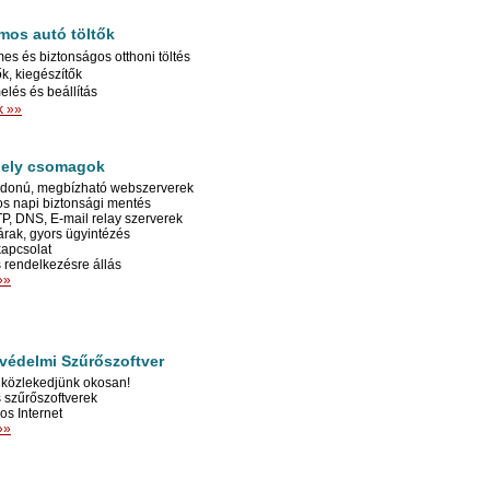
mos autó töltők
es és biztonságos otthoni töltés
tők, kiegészítők
lés és beállítás
k »»
hely csomagok
lajdonú, megbízható webszerverek
os napi biztonsági mentés
TP, DNS, E-mail relay szerverek
árak, gyors ügyintézés
kapcsolat
s rendelkezésre állás
»»
édelmi Szűrőszoftver
s közlekedjünk okosan!
s szűrőszoftverek
os Internet
»»